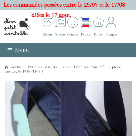
Les commandes passées entre le 29/07 et le 17/08
seront expédiées le 17 aout.
Valeurs
Gazette
Contact
France
Panier
Compte
Menu
Accueil
›
Pour les parents
›
Le sac Poppins
› Sac N°13, pièce
unique, le POPPINS !