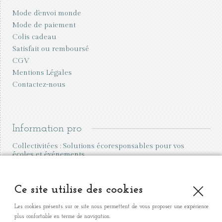
Mode d'envoi monde
Mode de paiement
Colis cadeau
Satisfait ou remboursé
CGV
Mentions Légales
Contactez-nous
Information pro
Collectivitées : Solutions écoresponsables pour vos
écoles et événements
Vente aux professionnels
Organiser une vente à domicile
Ce site utilise des cookies
Les cookies présents sur ce site nous permettent de vous proposer une expérience
plus confortable en terme de navigation.