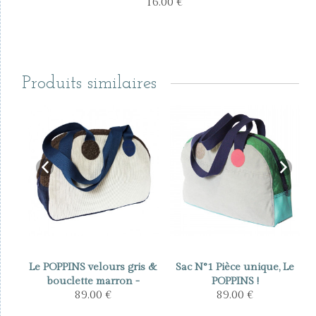
16.00 €
Produits similaires
leu
Le POPPINS velours gris &
Sac N°1 Pièce unique, Le
 -
bouclette marron -
POPPINS !
89.00 €
89.00 €
Nouveau !