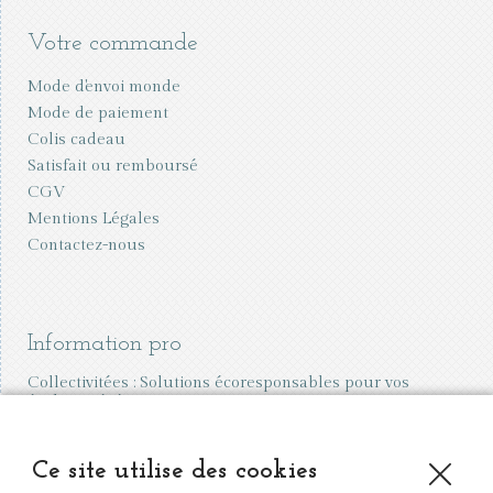
Votre commande
Mode d'envoi monde
Mode de paiement
Colis cadeau
Satisfait ou remboursé
CGV
Mentions Légales
Contactez-nous
Information pro
Collectivitées : Solutions écoresponsables pour vos
écoles et événements
Vente aux professionnels
Ce site utilise des cookies
Organiser une vente à domicile