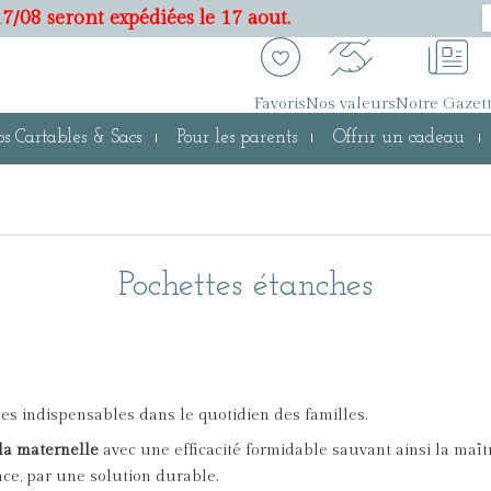
7/08 seront expédiées le 17 aout.
Favoris
Nos valeurs
Notre Gazet
s Cartables & Sacs
Pour les parents
Offrir un cadeau
Pochettes étanches
es indispensables dans le quotidien des familles.
à la maternelle
avec une efficacité formidable sauvant ainsi la maîtr
ce, par une solution durable.