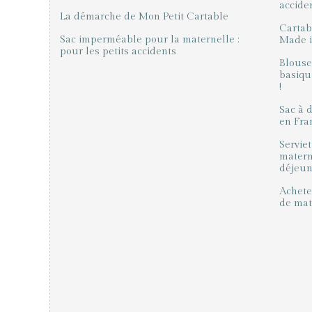
accide
La démarche de Mon Petit Cartable
Cartab
Sac imperméable pour la maternelle :
Made in
pour les petits accidents
Blouse
basiqu
!
Sac à 
en Fra
Serviet
matern
déjeune
Acheter
de mat