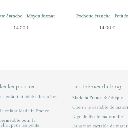
tte étanche - Moyen format
Pochette étanche - Petit f
14.00 €
14.00 €
les les plus lus
Les thèmes du blog
dos enfant et bébé fabriqué en
Made in France & éthique
Choisir le cartable de mater
le enfant Made In France
L'age de l'école maternelle
perméable pour la
lle : pour les petits
Dans mon cartable de mater