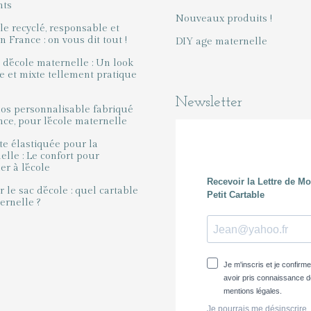
nts
Nouveaux produits !
le recyclé, responsable et
 France : on vous dit tout !
DIY age maternelle
 d'école maternelle : Un look
e et mixte tellement pratique
Newsletter
dos personnalisable fabriqué
nce, pour l'école maternelle
te élastiquée pour la
elle : Le confort pour
r à l'école
 le sac d’école : quel cartable
ernelle ?