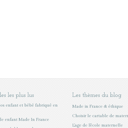
les les plus lus
Les thèmes du blog
dos enfant et bébé fabriqué en
Made in France & éthique
Choisir le cartable de mater
le enfant Made In France
L'age de l'école maternelle