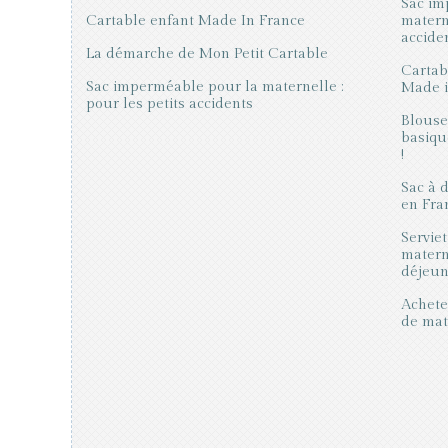
Sac im
Cartable enfant Made In France
materne
accide
La démarche de Mon Petit Cartable
Cartab
Sac imperméable pour la maternelle :
Made in
pour les petits accidents
Blouse
basiqu
!
Sac à 
en Fra
Serviet
matern
déjeune
Acheter
de mat