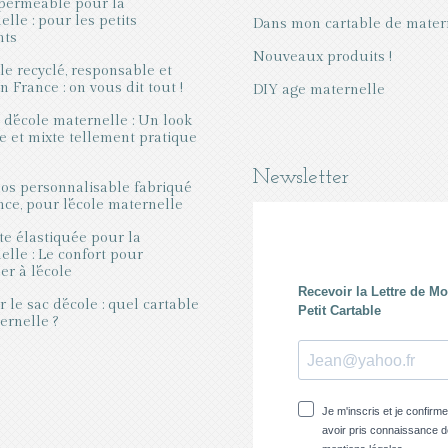
perméable pour la
lle : pour les petits
Dans mon cartable de mater
nts
Nouveaux produits !
le recyclé, responsable et
 France : on vous dit tout !
DIY age maternelle
 d'école maternelle : Un look
e et mixte tellement pratique
Newsletter
dos personnalisable fabriqué
nce, pour l'école maternelle
te élastiquée pour la
elle : Le confort pour
r à l'école
 le sac d’école : quel cartable
ernelle ?