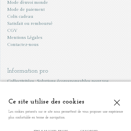
Mode d'envoi monde
Mode de paiement
Colis cadeau
Satisfait ou remboursé
CGV
Mentions Légales
Contactez-nous
Information pro
Collectivitées : Solutions écoresponsables pour vos
écoles et événements
Vente aux professionnels
Ce site utilise des cookies
Organiser une vente à domicile
Les cookies présents sur ce site nous permettent de vous proposer une expérience
plus confortable en terme de navigation.
Mon petit cartable - 54, rue du Vallon de Montebello 13006