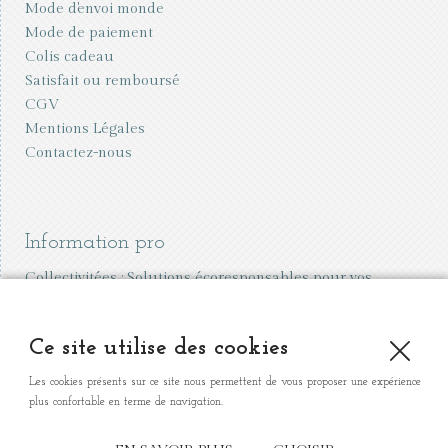
Mode d'envoi monde
Mode de paiement
Colis cadeau
Satisfait ou remboursé
CGV
Mentions Légales
Contactez-nous
Information pro
Collectivitées : Solutions écoresponsables pour vos
écoles et événements
Vente aux professionnels
Ce site utilise des cookies
Organiser une vente à domicile
Les cookies présents sur ce site nous permettent de vous proposer une expérience
plus confortable en terme de navigation.
Mon petit cartable - 54, rue du Vallon de Montebello 13006